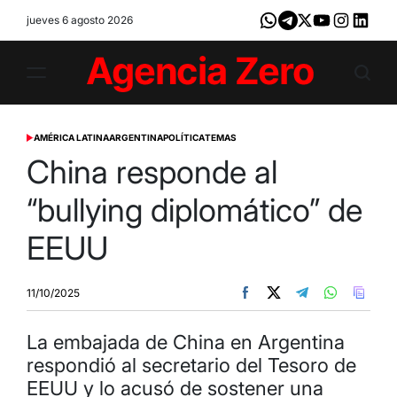
Skip
jueves 6 agosto 2026
Whatsapp
Telegram
X
Youtube
Instagram
LinkedI
to
content
Agencia
Zero
AMÉRICA LATINA
ARGENTINA
POLÍTICA
TEMAS
POSTED
IN
China responde al
“bullying diplomático” de
EEUU
11/10/2025
La embajada de China en Argentina
respondió al secretario del Tesoro de
EEUU y lo acusó de sostener una