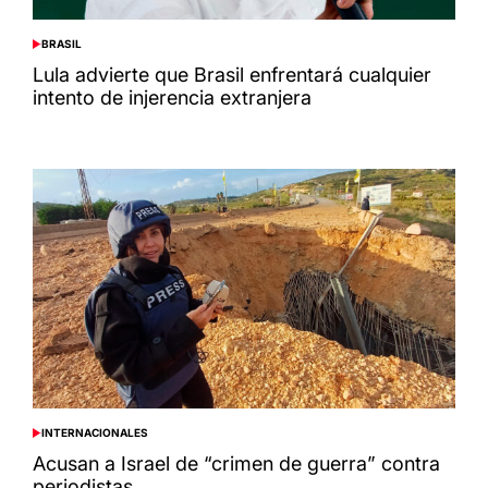
BRASIL
POSTED
IN
Lula advierte que Brasil enfrentará cualquier
intento de injerencia extranjera
INTERNACIONALES
POSTED
IN
Acusan a Israel de “crimen de guerra” contra
periodistas