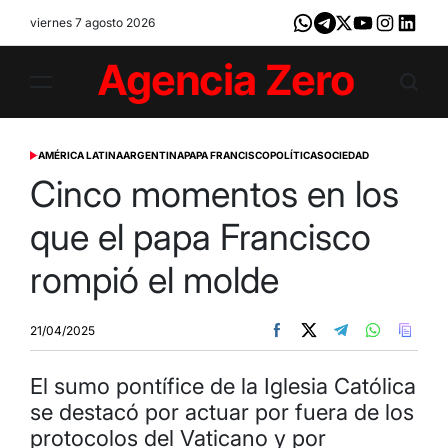
Skip
viernes 7 agosto 2026
Whatsapp
Telegram
X
Youtube
Instagram
LinkedI
to
content
Agencia
Zero
AMÉRICA LATINA
ARGENTINA
PAPA FRANCISCO
POLÍTICA
SOCIEDAD
POSTED
IN
Cinco momentos en los
que el papa Francisco
rompió el molde
21/04/2025
El sumo pontífice de la Iglesia Católica
se destacó por actuar por fuera de los
protocolos del Vaticano y por