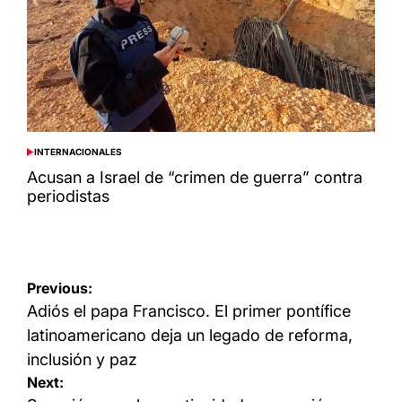
INTERNACIONALES
POSTED
IN
Acusan a Israel de “crimen de guerra” contra
periodistas
Navegación
Previous:
de
Adiós el papa Francisco. El primer pontífice
entradas
latinoamericano deja un legado de reforma,
inclusión y paz
Next: