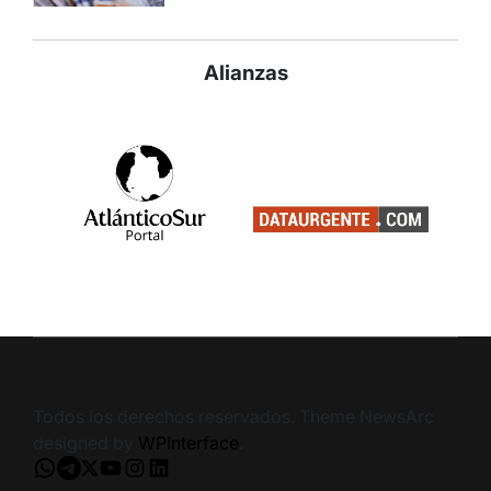
Alianzas
Todos los derechos reservados. Theme NewsArc
designed by
WPInterface
.
Whatsapp
Telegram
X
Youtube
Instagram
LinkedIn