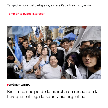
Tagged
homosexualidad
,
iglesia
,
lawfare
,
Papa Francisco
,
patria
También te puede interesar
AMÉRICA LATINA
POSTED
IN
Kicillof participó de la marcha en rechazo a la
Ley que entrega la soberanía argentina