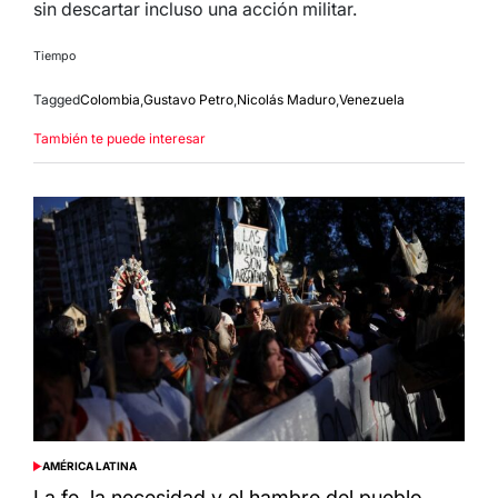
sin descartar incluso una acción militar.
Tiempo
Tagged
Colombia
,
Gustavo Petro
,
Nicolás Maduro
,
Venezuela
También te puede interesar
AMÉRICA LATINA
POSTED
IN
La fe, la necesidad y el hambre del pueblo