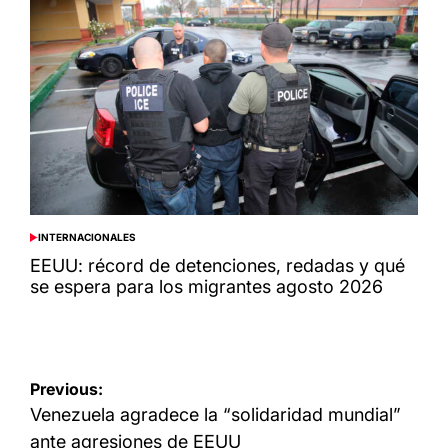
INTERNACIONALES
POSTED
IN
EEUU: récord de detenciones, redadas y qué
se espera para los migrantes agosto 2026
Navegación
Previous:
de
Venezuela agradece la “solidaridad mundial”
entradas
ante agresiones de EEUU