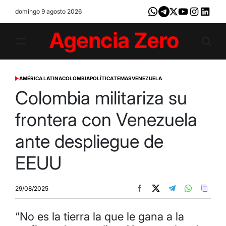
Skip
domingo 9 agosto 2026
Whatsapp
Telegram
X
Youtube
Instagram
LinkedI
to
content
Agencia
Zero
AMÉRICA LATINA
COLOMBIA
POLÍTICA
TEMAS
VENEZUELA
POSTED
IN
Colombia militariza su
frontera con Venezuela
ante despliegue de
EEUU
29/08/2025
“No es la tierra la que le gana a la