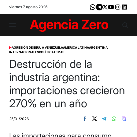
Skip
viernes 7 agosto 2026
Whatsapp
Telegram
X
Youtube
Instagram
LinkedI
to
content
Agencia
Zero
AGRESIÓN DE EEUU A VENEZUELA
AMÉRICA LATINA
ARGENTINA
POSTED
INTERNACIONALES
POLÍTICA
TEMAS
IN
Destrucción de la
industria argentina:
importaciones crecieron
270% en un año
25/01/2026
Las importaciones para consumo