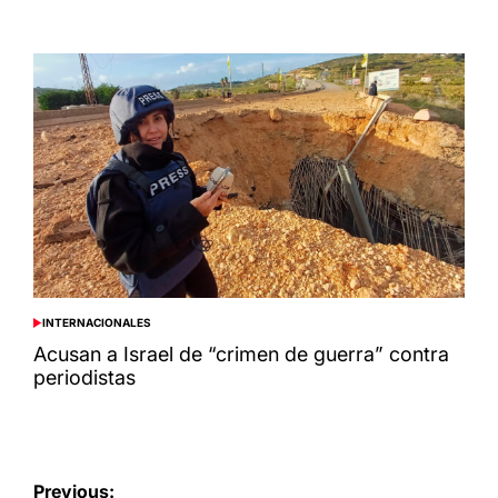
INTERNACIONALES
POSTED
IN
Acusan a Israel de “crimen de guerra” contra
periodistas
Navegación
Previous: