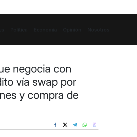
es
Política
Economía
Opinión
Nosotros
ue negocia con
ito vía swap por
ones y compra de