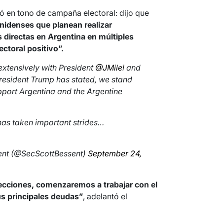
só en tono de campaña electoral: dijo que
idenses que planean realizar
 directas en Argentina en múltiples
ctoral positivo”.
extensively with President
@JMilei
and
President Trump has stated, we stand
pport Argentina and the Argentine
has taken important strides…
sent (@SecScottBessent)
September 24,
ecciones, comenzaremos a trabajar con el
us principales deudas”
, adelantó el