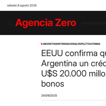
Skip
sábado 8 agosto 2026
to
content
Internacional
Menu
Agencia
Zero
ARGENTINA
INTERNACIONALES
POLÍTICA
TEMAS
POSTED
IN
EEUU confirma q
Argentina un créd
U$S 20.000 mill
bonos
24/09/2025