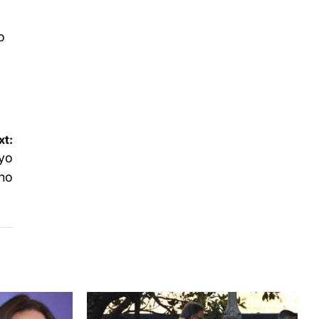
o
xt:
oyo
no