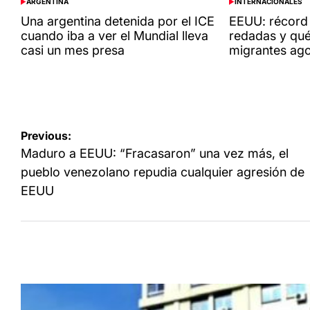
ARGENTINA
INTERNACIONALES
POSTED
POSTED
IN
IN
Una argentina detenida por el ICE
EEUU: récord 
cuando iba a ver el Mundial lleva
redadas y qué
casi un mes presa
migrantes ag
Navegación
Previous:
de
Maduro a EEUU: “Fracasaron” una vez más, el
entradas
pueblo venezolano repudia cualquier agresión de
EEUU