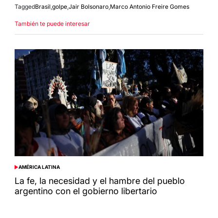
Tagged
Brasil
,
golpe
,
Jair Bolsonaro
,
Marco Antonio Freire Gomes
También te puede interesar
AMÉRICA LATINA
POSTED
IN
La fe, la necesidad y el hambre del pueblo
argentino con el gobierno libertario