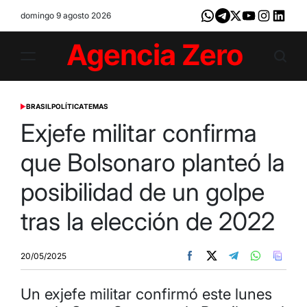
Skip
domingo 9 agosto 2026
Whatsapp
Telegram
X
Youtube
Instagram
LinkedI
to
content
Agencia
Zero
BRASIL
POLÍTICA
TEMAS
POSTED
IN
Exjefe militar confirma
que Bolsonaro planteó la
posibilidad de un golpe
tras la elección de 2022
20/05/2025
Un exjefe militar confirmó este lunes