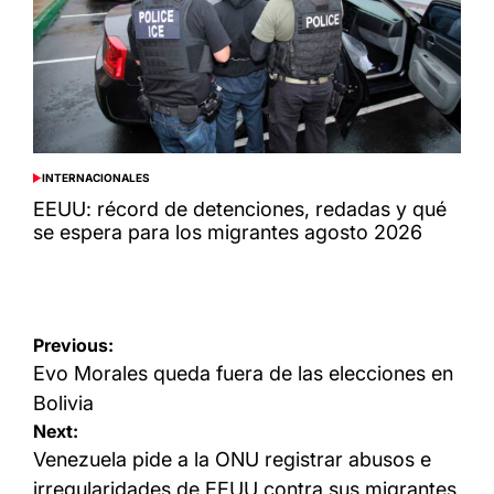
INTERNACIONALES
POSTED
IN
EEUU: récord de detenciones, redadas y qué
se espera para los migrantes agosto 2026
Navegación
Previous:
de
Evo Morales queda fuera de las elecciones en
entradas
Bolivia
Next:
Venezuela pide a la ONU registrar abusos e
irregularidades de EEUU contra sus migrantes