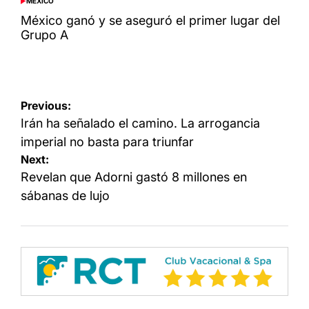
MÉXICO
POSTED
IN
México ganó y se aseguró el primer lugar del
Grupo A
Navegación
Previous:
de
Irán ha señalado el camino. La arrogancia
entradas
imperial no basta para triunfar
Next:
Revelan que Adorni gastó 8 millones en
sábanas de lujo