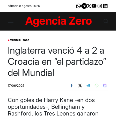
Skip
sábado 8 agosto 2026
Whatsapp
Telegram
X
Youtube
Instagram
LinkedI
to
content
Agencia
Zero
MUNDIAL 2026
POSTED
IN
Inglaterra venció 4 a 2 a
Croacia en “el partidazo”
del Mundial
17/06/2026
Con goles de Harry Kane -en dos
oportunidades-, Bellingham y
Rashford, los Tres Leones ganaron