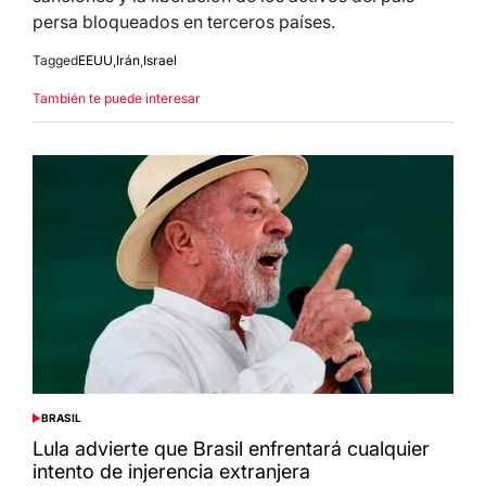
persa bloqueados en terceros países.
Tagged
EEUU
,
Irán
,
Israel
También te puede interesar
BRASIL
POSTED
IN
Lula advierte que Brasil enfrentará cualquier
intento de injerencia extranjera