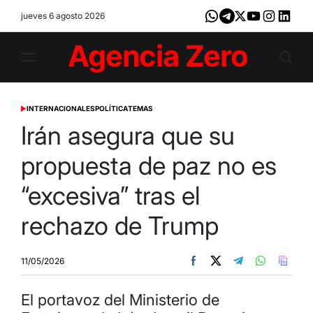
Skip
jueves 6 agosto 2026
Whatsapp
Telegram
X
Youtube
Instagram
LinkedI
to
content
Agencia
Zero
INTERNACIONALES
POLÍTICA
TEMAS
POSTED
IN
Irán asegura que su
propuesta de paz no es
“excesiva” tras el
rechazo de Trump
11/05/2026
El portavoz del Ministerio de