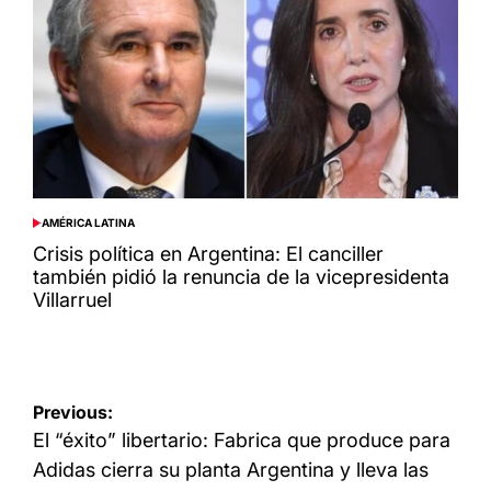
AMÉRICA LATINA
POSTED
IN
Crisis política en Argentina: El canciller
también pidió la renuncia de la vicepresidenta
Villarruel
Navegación
Previous:
de
El “éxito” libertario: Fabrica que produce para
entradas
Adidas cierra su planta Argentina y lleva las