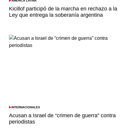
AMÉRICA LATINA
POSTED
IN
Kicillof participó de la marcha en rechazo a la
Ley que entrega la soberanía argentina
INTERNACIONALES
POSTED
IN
Acusan a Israel de “crimen de guerra” contra
periodistas