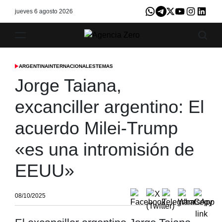
Skip
jueves 6 agosto 2026
Whatsapp
Telegram
X
Youtube
Instagram
LinkedI
to
content
Agencia
Zero
ARGENTINA
INTERNACIONALES
TEMAS
POSTED
IN
Jorge Taiana,
excanciller argentino: El
acuerdo Milei-Trump
«es una intromisión de
EEUU»
08/10/2025