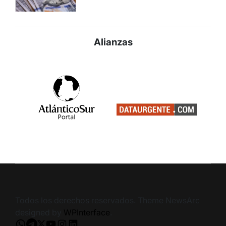
Alianzas
Todos los derechos reservados. Theme NewsArc
designed by
WPInterface
.