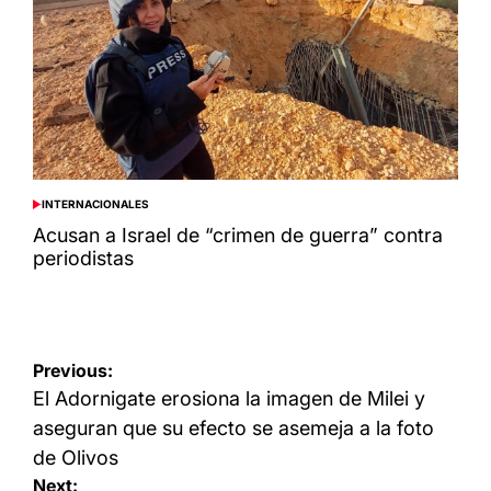
INTERNACIONALES
POSTED
IN
Acusan a Israel de “crimen de guerra” contra
periodistas
Navegación
Previous:
de
El Adornigate erosiona la imagen de Milei y
entradas
aseguran que su efecto se asemeja a la foto
de Olivos
Next: