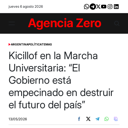
Skip
jueves 6 agosto 2026
Whatsapp
Telegram
X
Youtube
Instagram
LinkedI
to
content
Agencia
Zero
ARGENTINA
POLÍTICA
TEMAS
POSTED
IN
Kicillof en la Marcha
Universitaria: “El
Gobierno está
empecinado en destruir
el futuro del país”
13/05/2026