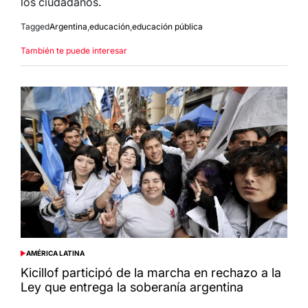
los ciudadanos.
Tagged
Argentina
,
educación
,
educación pública
También te puede interesar
AMÉRICA LATINA
POSTED
IN
Kicillof participó de la marcha en rechazo a la
Ley que entrega la soberanía argentina