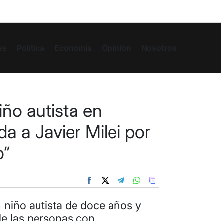
es
Política
Economía
Opinión
Nosotros
iño autista en
 a Javier Milei por
o”
n niño autista de doce años y
de las personas con