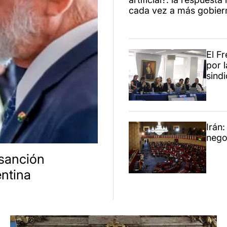
cada vez a más gobier
El F
por l
sindi
Irán:
nego
 sanción
ntina