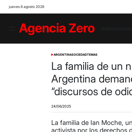
Skip
jueves 6 agosto 2026
to
content
Internacional
Menu
Agencia
Zero
ARGENTINA
SOCIEDAD
TEMAS
POSTED
IN
La familia de un n
Argentina demanda
“discursos de odi
24/06/2025
La familia de Ian Moche, u
activista por los derechos 