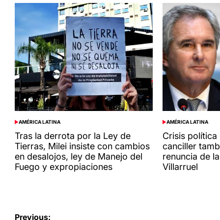
AMÉRICA LATINA
AMÉRICA LATINA
POSTED
POSTED
IN
IN
Tras la derrota por la Ley de
Crisis política
Tierras, Milei insiste con cambios
canciller tamb
en desalojos, ley de Manejo del
renuncia de l
Fuego y expropiaciones
Villarruel
Navegación
Previous: