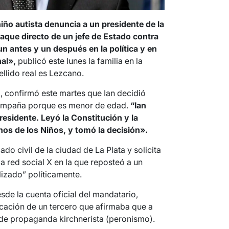
niño autista denuncia a un presidente de la
taque directo de un jefe de Estado contra
 antes y un después en la política y en
nal»,
publicó este lunes la familia en la
ellido real es Lezcano.
 confirmó este martes que Ian decidió
acompaña porque es menor de edad.
“Ian
Presidente. Leyó la Constitución y la
os de los Niños, y tomó la decisión».
do civil de la ciudad de La Plata y solicita
la red social X en la que reposteó a un
lizado” políticamente.
esde la cuenta oficial del mandatario,
icación de un tercero que afirmaba que a
 de propaganda kirchnerista (peronismo).