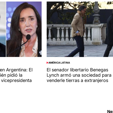
AMÉRICA LATINA
POSTED
IN
 en Argentina: El
El senador libertario Benegas
ién pidió la
Lynch armó una sociedad para
a vicepresidenta
venderle tierras a extranjeros
Ne