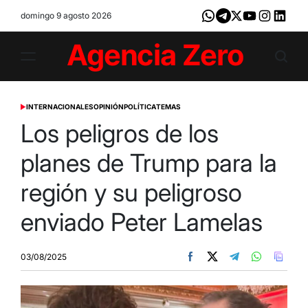
Skip
domingo 9 agosto 2026
Whatsapp
Telegram
X
Youtube
Instagram
LinkedI
to
content
Agencia
Zero
INTERNACIONALES
OPINIÓN
POLÍTICA
TEMAS
POSTED
IN
Los peligros de los
planes de Trump para la
región y su peligroso
enviado Peter Lamelas
03/08/2025