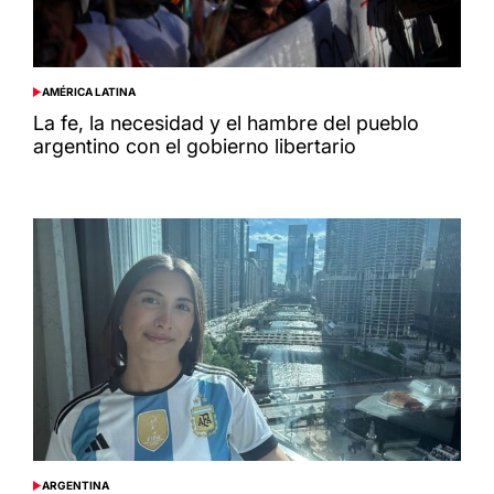
AMÉRICA LATINA
POSTED
IN
La fe, la necesidad y el hambre del pueblo
argentino con el gobierno libertario
ARGENTINA
POSTED