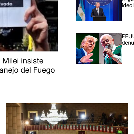
ideo
EEUU
denun
 Milei insiste
anejo del Fuego