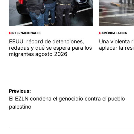
INTERNACIONALES
AMÉRICA LATINA
POSTED
POSTED
IN
IN
EEUU: récord de detenciones,
Una violenta 
redadas y qué se espera para los
aplacar la res
migrantes agosto 2026
Navegación
Previous:
de
El EZLN condena el genocidio contra el pueblo
entradas
palestino