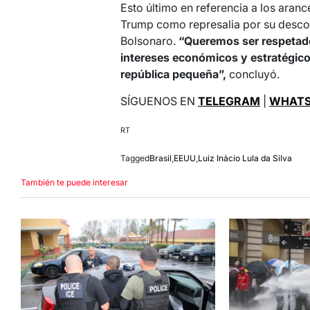
Esto último en referencia a los aran
Trump como represalia por su descon
Bolsonaro.
“Queremos ser respetad
intereses económicos y estratégic
república pequeña”,
concluyó.
SÍGUENOS EN
TELEGRAM
|
WHATS
RT
Tagged
Brasil
,
EEUU
,
Luiz Inácio Lula da Silva
También te puede interesar