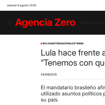
Skip
sábado 8 agosto 2026
to
content
Internacional
Menu
Agencia
Zero
BOLIVIA
INTERNACIONALES
TEMAS
POSTED
IN
Lula hace frente 
“Tenemos con qu
04/08/2025
El mandatario brasileño a
utilizado asuntos político
su país.