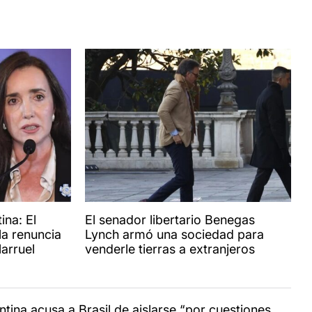
ina: El
El senador libertario Benegas
la renuncia
Lynch armó una sociedad para
larruel
venderle tierras a extranjeros
ntina acusa a Brasil de aislarse “por cuestiones