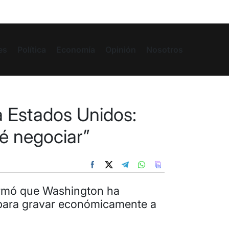
es
Política
Economía
Opinión
Nosotros
a Estados Unidos:
é negociar”
firmó que Washington ha
s para gravar económicamente a