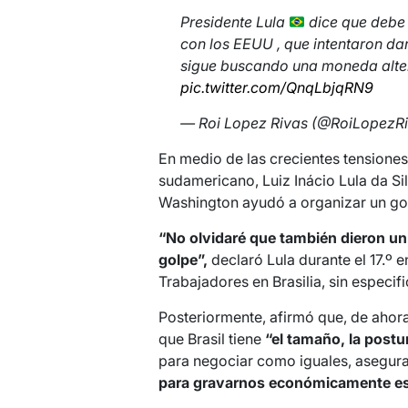
Presidente Lula
dice que debe 
con los EEUU , que intentaron dar
sigue buscando una moneda alter
pic.twitter.com/QnqLbjqRN9
— Roi Lopez Rivas (@RoiLopezR
En medio de las crecientes tensiones 
sudamericano, Luiz Inácio Lula da S
Washington ayudó a organizar un gol
“No olvidaré que también dieron un
golpe”,
declaró Lula durante el 17.º e
Trabajadores en Brasilia, sin especifi
Posteriormente, afirmó que, de ahor
que Brasil tiene
“el tamaño, la postu
para negociar como iguales, asegu
para gravarnos económicamente es 