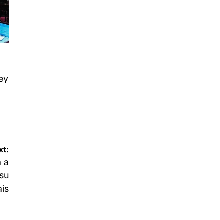
ey
xt:
a a
 su
aís