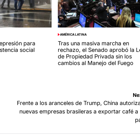
AMÉRICA LATINA
POSTED
IN
represión para
Tras una masiva marcha en
istencia social
rechazo, el Senado aprobó la L
de Propiedad Privada sin los
cambios al Manejo del Fuego
Ne
Frente a los aranceles de Trump, China autoriz
nuevas empresas brasileras a exportar café a
p