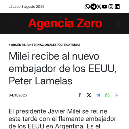
Skip
sábado 8 agosto 2026
Whatsapp
Telegram
X
Youtube
Instagram
LinkedI
to
content
Agencia
Zero
ARGENTINA
INTERNACIONALES
POLÍTICA
TEMAS
POSTED
IN
Milei recibe al nuevo
embajador de los EEUU,
Peter Lamelas
04/11/2025
El presidente Javier Milei se reune
esta tarde con el flamante embajador
de los EEUU en Argentina. Es el