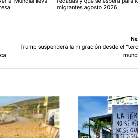
er el Mundial lleva
redadas y qué se espera para l
resa
migrantes agosto 2026
Ne
Trump suspenderá la migración desde el “ter
ica
mund