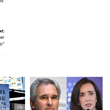
os
xt:
cer
o”