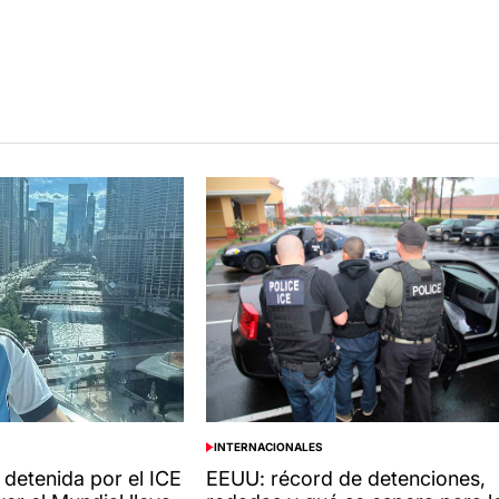
INTERNACIONALES
POSTED
IN
 detenida por el ICE
EEUU: récord de detenciones,