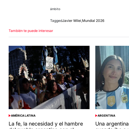
ámbito
Tagged
Javier Milei
,
Mundial 2026
También te puede interesar
AMÉRICA LATINA
ARGENTINA
POSTED
POSTED
IN
IN
La fe, la necesidad y el hambre
Una argentina