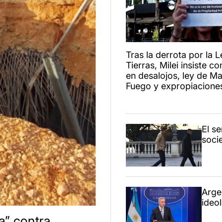
Tras la derrota por la 
Tierras, Milei insiste 
en desalojos, ley de Ma
Fuego y expropiacione
El s
soci
Arge
ideo
a” contra