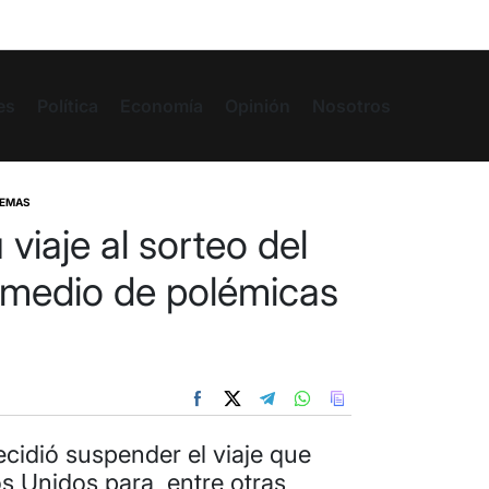
es
Política
Economía
Opinión
Nosotros
EMAS
viaje al sorteo del
 medio de polémicas
decidió suspender el viaje que
s Unidos para, entre otras