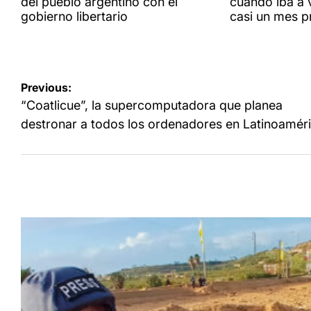
del pueblo argentino con el
cuando iba a v
gobierno libertario
casi un mes p
Navegación
Previous:
de
“Coatlicue”, la supercomputadora que planea
entradas
destronar a todos los ordenadores en Latinoamér