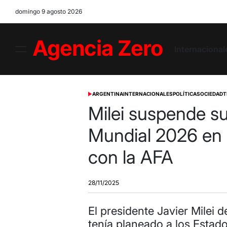
Skip
domingo 9 agosto 2026
to
content
Internacional
Menu
Agencia
Zero
ARGENTINA
INTERNACIONALES
POLÍTICA
SOCIEDAD
T
POSTED
IN
Milei suspende su 
Mundial 2026 en
con la AFA
28/11/2025
El presidente Javier Milei 
tenía planeado a los Estado