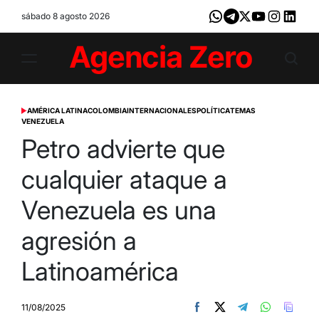
Skip
sábado 8 agosto 2026
Whatsapp
Telegram
X
Youtube
Instagram
LinkedI
to
content
Agencia
Zero
AMÉRICA LATINA
COLOMBIA
INTERNACIONALES
POLÍTICA
TEMAS
POSTED
VENEZUELA
IN
Petro advierte que
cualquier ataque a
Venezuela es una
agresión a
Latinoamérica
11/08/2025