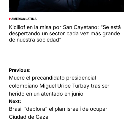
AMÉRICA LATINA
POSTED
IN
Kicillof en la misa por San Cayetano: “Se está
despertando un sector cada vez más grande
de nuestra sociedad”
Navegación
Previous:
de
Muere el precandidato presidencial
entradas
colombiano Miguel Uribe Turbay tras ser
herido en un atentado en junio
Next:
Brasil “deplora” el plan israelí de ocupar
Ciudad de Gaza