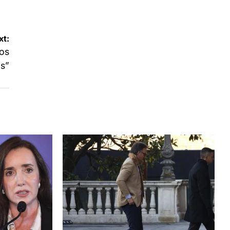
xt:
ros
s”