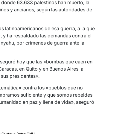
a donde 63.633 palestinos han muerto, la
iños y ancianos, según las autoridades de
cos latinoamericanos de esa guerra, a la que
», y ha respaldado las demandas contra el
tanyahu, por crímenes de guerra ante la
aseguró hoy que las «bombas que caen en
aracas, en Quito y en Buenos Aires, a
 sus presidentes».
temática» contra los «pueblos que no
mpramos suficiente y que somos rebeldes
umanidad en paz y llena de vida», aseguró
o
,
Gustavo Petro
,
ONU