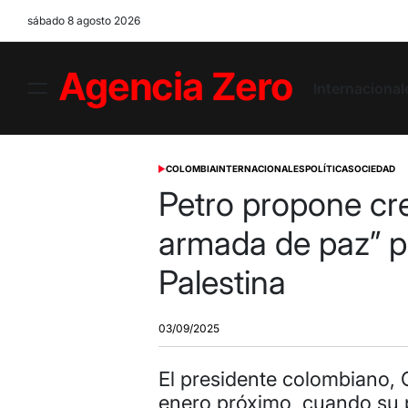
Skip
sábado 8 agosto 2026
to
content
Internacional
Menu
Agencia
Zero
COLOMBIA
INTERNACIONALES
POLÍTICA
SOCIEDAD
POSTED
IN
Petro propone cr
armada de paz” p
Palestina
03/09/2025
El presidente colombiano, 
enero próximo, cuando su p