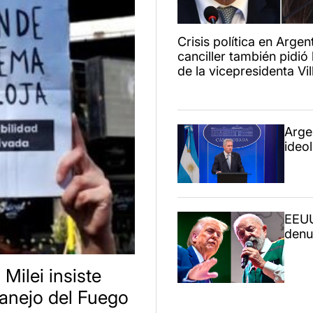
Crisis política en Argent
canciller también pidió 
de la vicepresidenta Vil
Arge
ideo
EEUU
denun
 Milei insiste
anejo del Fuego