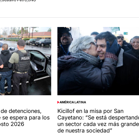
AMÉRICA LATINA
POSTED
IN
de detenciones,
Kicillof en la misa por San
 se espera para los
Cayetano: “Se está despertand
osto 2026
un sector cada vez más grande
de nuestra sociedad”