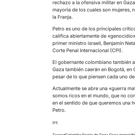
rechazo a la ofensiva militar en Gaz
mayoría de los cuales son mujeres, n
la Franja.
Petro es uno de los principales críti
califica abiertamente de «genocidio
primer ministro israelí, Benjamín Ne
Corte Penal Internacional (CPI).
El gobernante colombiano también 
Gaza también caerán en Bogotá, en C
pesar de lo que piensen cada uno de
Actualmente se abre una «guerra ma
somos ricos en el mundo, que no co
en el sentido de que queremos una h
Petro.
EFE
Tagged
Colombia
,
Franja de Gaza
,
Gaza
,
genocidi