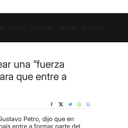
es
Política
Economía
Opinión
Nosotros
ear una “fuerza
ara que entre a
Gustavo Petro, dijo que en
aís entre a formar parte del