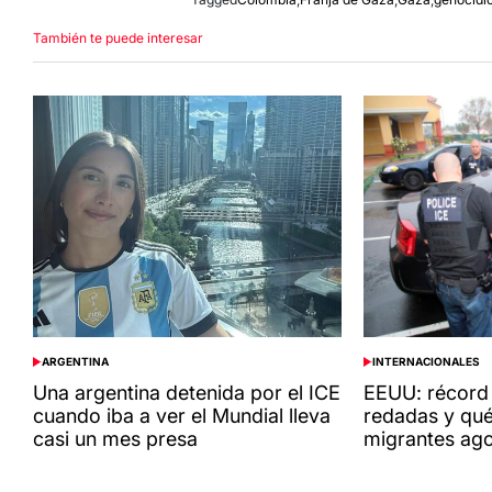
También te puede interesar
ARGENTINA
INTERNACIONALES
POSTED
POSTED
IN
IN
Una argentina detenida por el ICE
EEUU: récord 
cuando iba a ver el Mundial lleva
redadas y qué
casi un mes presa
migrantes ag