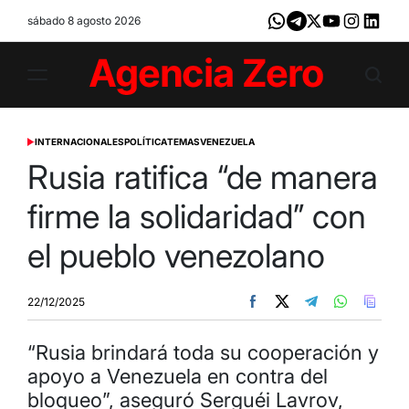
Skip
sábado 8 agosto 2026
Whatsapp
Telegram
X
Youtube
Instagram
LinkedI
to
content
Agencia
Zero
INTERNACIONALES
POLÍTICA
TEMAS
VENEZUELA
POSTED
IN
Rusia ratifica “de manera
firme la solidaridad” con
el pueblo venezolano
22/12/2025
“Rusia brindará toda su cooperación y
apoyo a Venezuela en contra del
bloqueo”, aseguró Serguéi Lavrov,