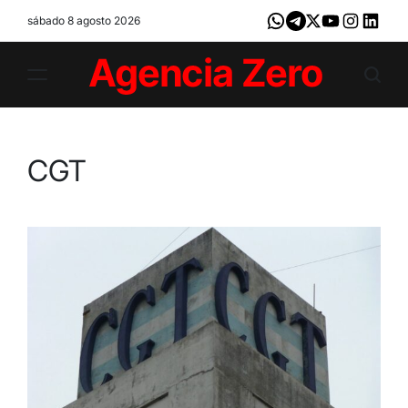
Skip
sábado 8 agosto 2026
Whatsapp
Telegram
X
Youtube
Instagram
LinkedI
to
content
Agencia
Zero
CGT