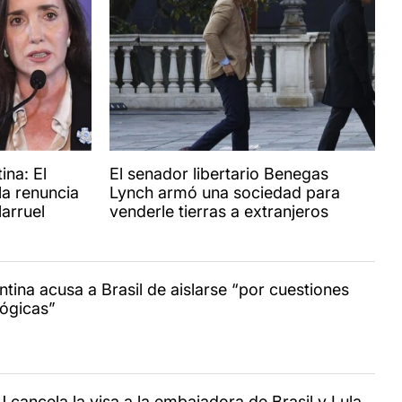
ina: El
El senador libertario Benegas
la renuncia
Lynch armó una sociedad para
larruel
venderle tierras a extranjeros
ntina acusa a Brasil de aislarse “por cuestiones
lógicas”
 cancela la visa a la embajadora de Brasil y Lula