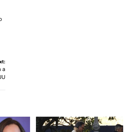
o
xt:
a a
UU