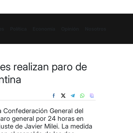
es
Política
Economía
Opinión
Nosotros
les realizan paro de
ntina
a Confederación General del
paro general por 24 horas en
juste de Javier Milei. La medida