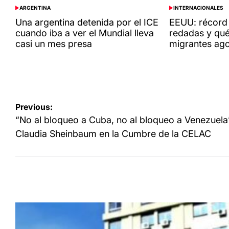
ARGENTINA
INTERNACIONALES
POSTED
POSTED
IN
IN
Una argentina detenida por el ICE
EEUU: récord 
cuando iba a ver el Mundial lleva
redadas y qué
casi un mes presa
migrantes ag
Navegación
Previous:
de
“No al bloqueo a Cuba, no al bloqueo a Venezuela
entradas
Claudia Sheinbaum en la Cumbre de la CELAC