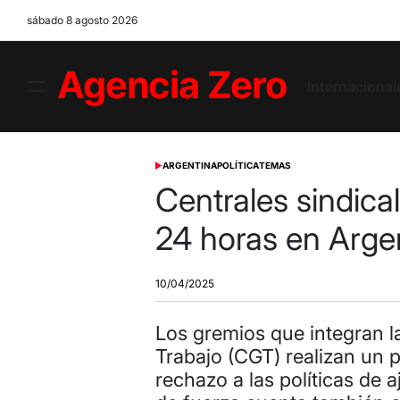
Skip
sábado 8 agosto 2026
to
content
Internacional
Menu
Agencia
Zero
ARGENTINA
POLÍTICA
TEMAS
POSTED
IN
Centrales sindica
24 horas en Arge
10/04/2025
Los gremios que integran l
Trabajo (CGT) realizan un 
rechazo a las políticas de a