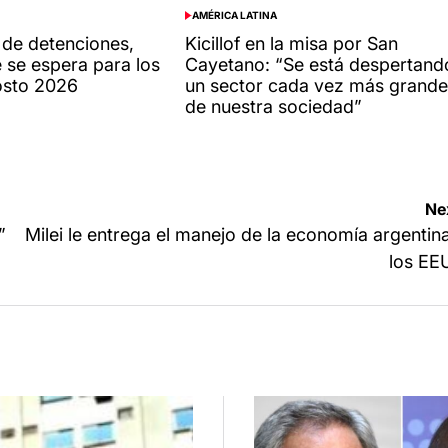
AMÉRICA LATINA
POSTED
IN
de detenciones,
Kicillof en la misa por San
 se espera para los
Cayetano: “Se está despertand
osto 2026
un sector cada vez más grande
de nuestra sociedad”
Ne
”
Milei le entrega el manejo de la economía argentin
los EE