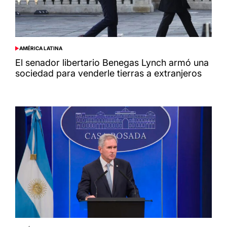
AMÉRICA LATINA
POSTED
IN
El senador libertario Benegas Lynch armó una
sociedad para venderle tierras a extranjeros