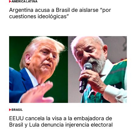
AMÉRICA LATINA
POSTED
IN
Argentina acusa a Brasil de aislarse “por
cuestiones ideológicas”
BRASIL
POSTED
IN
EEUU cancela la visa a la embajadora de
Brasil y Lula denuncia injerencia electoral