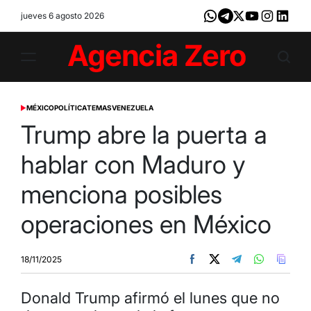
Skip
jueves 6 agosto 2026
Whatsapp
Telegram
X
Youtube
Instagram
LinkedI
to
content
Agencia
Zero
MÉXICO
POLÍTICA
TEMAS
VENEZUELA
POSTED
IN
Trump abre la puerta a
hablar con Maduro y
menciona posibles
operaciones en México
18/11/2025
Donald Trump afirmó el lunes que no