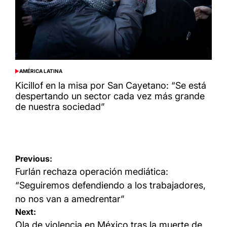
AMÉRICA LATINA
POSTED
IN
Kicillof en la misa por San Cayetano: “Se está
despertando un sector cada vez más grande
de nuestra sociedad”
Navegación
Previous:
de
Furlán rechaza operación mediática:
entradas
“Seguiremos defendiendo a los trabajadores,
no nos van a amedrentar”
Next:
Ola de violencia en México tras la muerte de