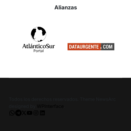
Alianzas
Todos los derechos reservados. Theme NewsArc
designed by
WPInterface
.
Whatsapp
Telegram
X
Youtube
Instagram
LinkedIn