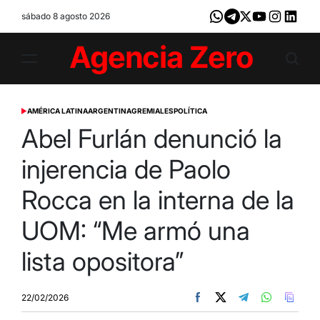
Skip
sábado 8 agosto 2026
Whatsapp
Telegram
X
Youtube
Instagram
LinkedI
to
content
Agencia
Zero
AMÉRICA LATINA
ARGENTINA
GREMIALES
POLÍTICA
POSTED
IN
Abel Furlán denunció la
injerencia de Paolo
Rocca en la interna de la
UOM: “Me armó una
lista opositora”
22/02/2026