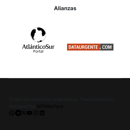
Alianzas
Todos los derechos reservados. Theme NewsArc
designed by
WPInterface
.
Whatsapp
Telegram
X
Youtube
Instagram
LinkedIn