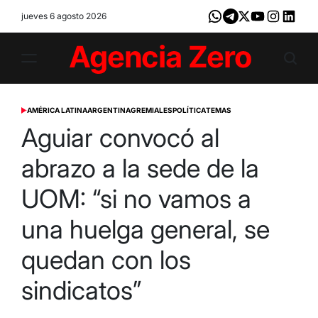
Skip
jueves 6 agosto 2026
Whatsapp
Telegram
X
Youtube
Instagram
LinkedI
to
content
Agencia
Zero
AMÉRICA LATINA
ARGENTINA
GREMIALES
POLÍTICA
TEMAS
POSTED
IN
Aguiar convocó al
abrazo a la sede de la
UOM: “si no vamos a
una huelga general, se
quedan con los
sindicatos”