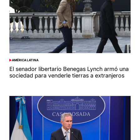
AMÉRICA LATINA
POSTED
IN
El senador libertario Benegas Lynch armó una
sociedad para venderle tierras a extranjeros