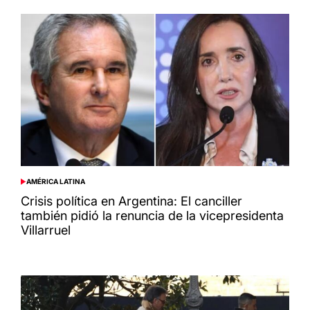
AMÉRICA LATINA
POSTED
IN
Crisis política en Argentina: El canciller
también pidió la renuncia de la vicepresidenta
Villarruel