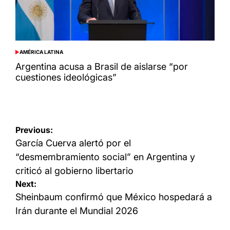
AMÉRICA LATINA
POSTED
IN
Argentina acusa a Brasil de aislarse “por
cuestiones ideológicas”
Navegación
Previous:
de
García Cuerva alertó por el
entradas
“desmembramiento social” en Argentina y
criticó al gobierno libertario
Next:
Sheinbaum confirmó que México hospedará a
Irán durante el Mundial 2026