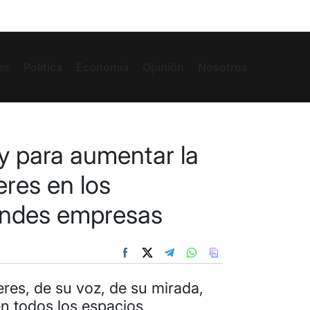
es
Política
Economía
Opinión
Nosotros
y para aumentar la
res en los
randes empresas
res, de su voz, de su mirada,
en todos los espacios,