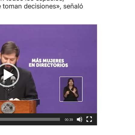
e toman decisiones», señaló
00:39