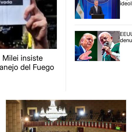
ideo
EEUU
denun
 Milei insiste
anejo del Fuego