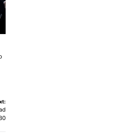
o
xt:
dad
030