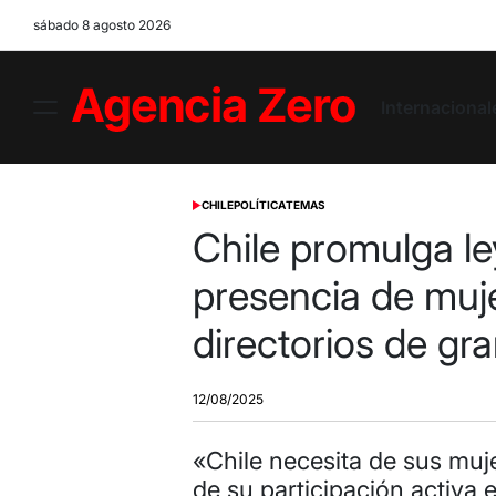
Skip
sábado 8 agosto 2026
to
content
Internacional
Menu
Agencia
Zero
CHILE
POLÍTICA
TEMAS
POSTED
IN
Chile promulga le
presencia de muje
directorios de g
12/08/2025
«Chile necesita de sus muje
de su participación activa 