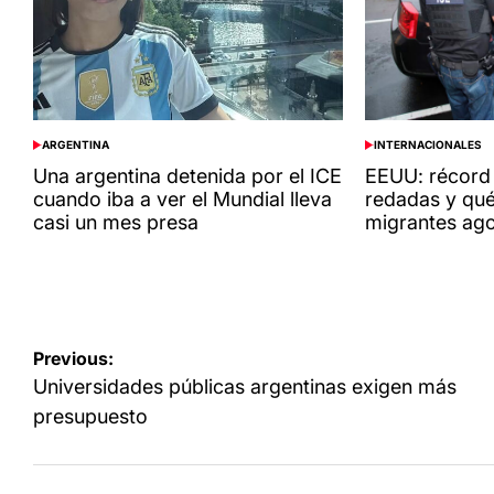
ARGENTINA
INTERNACIONALES
POSTED
POSTED
IN
IN
Una argentina detenida por el ICE
EEUU: récord 
cuando iba a ver el Mundial lleva
redadas y qué
casi un mes presa
migrantes ag
Navegación
Previous:
de
Universidades públicas argentinas exigen más
entradas
presupuesto