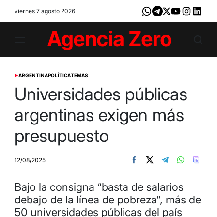
Skip
viernes 7 agosto 2026
Whatsapp
Telegram
X
Youtube
Instagram
LinkedI
to
content
Agencia
Zero
ARGENTINA
POLÍTICA
TEMAS
POSTED
IN
Universidades públicas
argentinas exigen más
presupuesto
12/08/2025
Bajo la consigna “basta de salarios
debajo de la línea de pobreza”, más de
50 universidades públicas del país