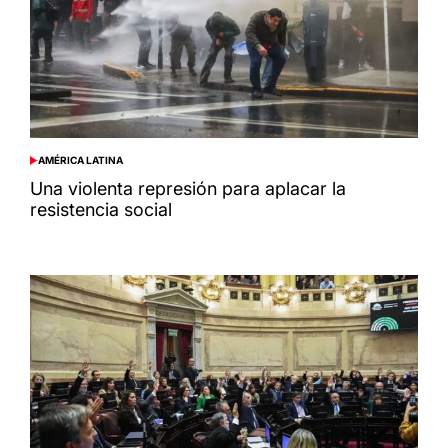
AMÉRICA LATINA
POSTED
IN
Una violenta represión para aplacar la
resistencia social