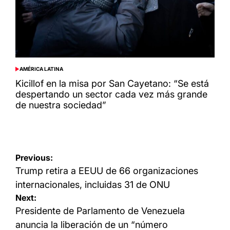
AMÉRICA LATINA
POSTED
IN
Kicillof en la misa por San Cayetano: “Se está
despertando un sector cada vez más grande
de nuestra sociedad”
Navegación
Previous:
de
Trump retira a EEUU de 66 organizaciones
entradas
internacionales, incluidas 31 de ONU
Next:
Presidente de Parlamento de Venezuela
anuncia la liberación de un “número