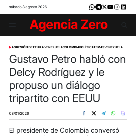
Skip
sábado 8 agosto 2026
Whatsapp
Telegram
X
Youtube
Instagram
LinkedI
to
content
Agencia
Zero
AGRESIÓN DE EEUU A VENEZUELA
COLOMBIA
POLÍTICA
TEMAS
VENEZUELA
POSTED
IN
Gustavo Petro habló con
Delcy Rodríguez y le
propuso un diálogo
tripartito con EEUU
08/01/2026
El presidente de Colombia conversó