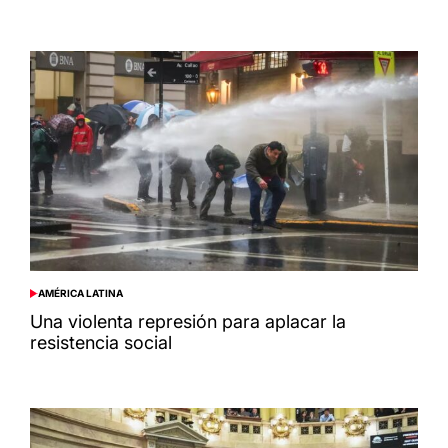
AMÉRICA LATINA
POSTED
IN
Una violenta represión para aplacar la
resistencia social