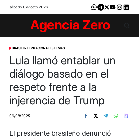
Skip
sábado 8 agosto 2026
Whatsapp
Telegram
X
Youtube
Instagram
LinkedI
to
content
Agencia
Zero
BRASIL
INTERNACIONALES
TEMAS
POSTED
IN
Lula llamó entablar un
diálogo basado en el
respeto frente a la
injerencia de Trump
06/08/2025
El presidente brasileño denunció