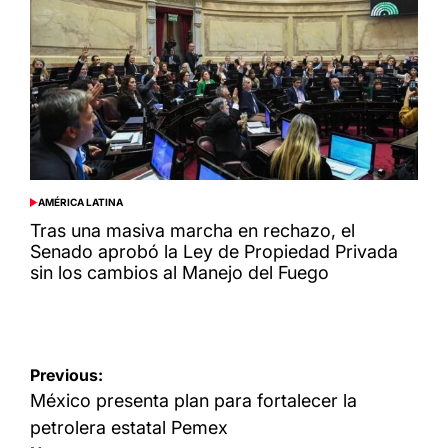
AMÉRICA LATINA
POSTED
IN
Tras una masiva marcha en rechazo, el
Senado aprobó la Ley de Propiedad Privada
sin los cambios al Manejo del Fuego
Navegación
Previous:
de
México presenta plan para fortalecer la
entradas
petrolera estatal Pemex