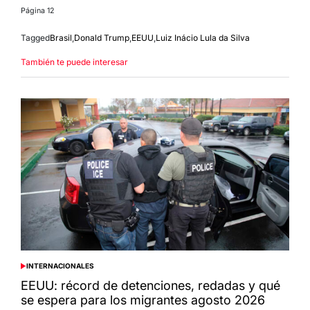
Página 12
Tagged
Brasil
,
Donald Trump
,
EEUU
,
Luiz Inácio Lula da Silva
También te puede interesar
INTERNACIONALES
POSTED
IN
EEUU: récord de detenciones, redadas y qué
se espera para los migrantes agosto 2026