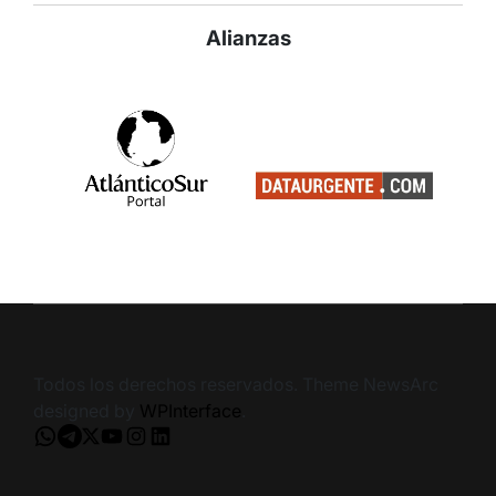
Alianzas
Todos los derechos reservados. Theme NewsArc
designed by
WPInterface
.
Whatsapp
Telegram
X
Youtube
Instagram
LinkedIn