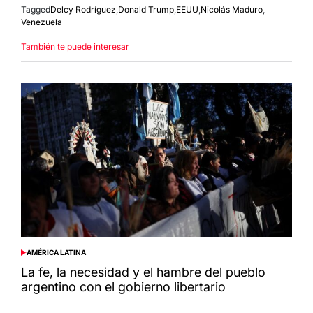
Tagged
Delcy Rodríguez
,
Donald Trump
,
EEUU
,
Nicolás Maduro
,
Venezuela
También te puede interesar
AMÉRICA LATINA
POSTED
IN
La fe, la necesidad y el hambre del pueblo
argentino con el gobierno libertario