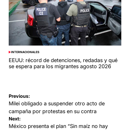
INTERNACIONALES
POSTED
IN
EEUU: récord de detenciones, redadas y qué
se espera para los migrantes agosto 2026
Navegación
Previous:
de
Milei obligado a suspender otro acto de
entradas
campaña por protestas en su contra
Next:
México presenta el plan “Sin maíz no hay