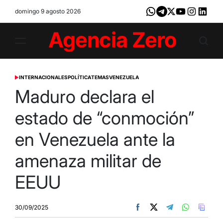
Skip
domingo 9 agosto 2026
Whatsapp
Telegram
X
Youtube
Instagram
LinkedI
to
content
Agencia
Zero
INTERNACIONALES
POLÍTICA
TEMAS
VENEZUELA
POSTED
IN
Maduro declara el
estado de “conmoción”
en Venezuela ante la
amenaza militar de
EEUU
30/09/2025