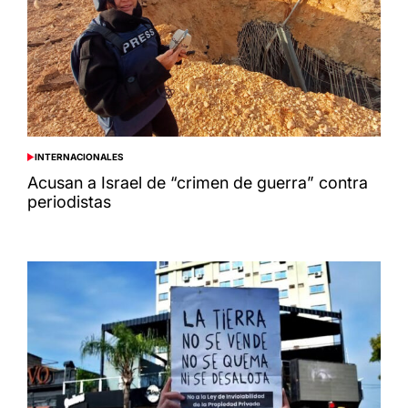
INTERNACIONALES
POSTED
IN
Acusan a Israel de “crimen de guerra” contra
periodistas