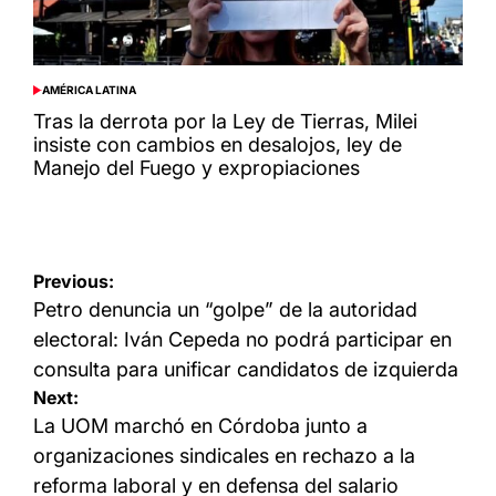
AMÉRICA LATINA
POSTED
IN
Tras la derrota por la Ley de Tierras, Milei
insiste con cambios en desalojos, ley de
Manejo del Fuego y expropiaciones
Navegación
Previous:
de
Petro denuncia un “golpe” de la autoridad
entradas
electoral: Iván Cepeda no podrá participar en
consulta para unificar candidatos de izquierda
Next:
La UOM marchó en Córdoba junto a
organizaciones sindicales en rechazo a la
reforma laboral y en defensa del salario