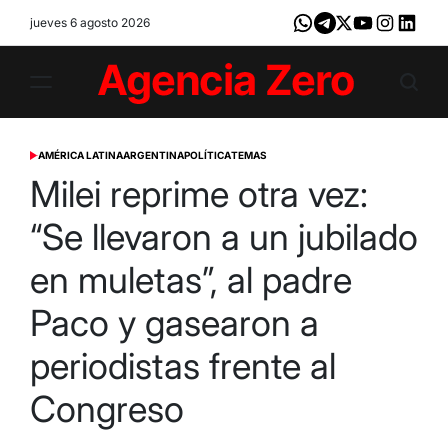
Skip
jueves 6 agosto 2026
Whatsapp
Telegram
X
Youtube
Instagram
LinkedI
to
content
Agencia
Zero
AMÉRICA LATINA
ARGENTINA
POLÍTICA
TEMAS
POSTED
IN
Milei reprime otra vez:
“Se llevaron a un jubilado
en muletas”, al padre
Paco y gasearon a
periodistas frente al
Congreso