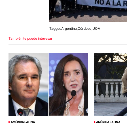
Tagged
Argentina
,
Córdoba
,
UOM
También te puede interesar
AMÉRICA LATINA
AMÉRICA LATINA
POSTED
POSTED