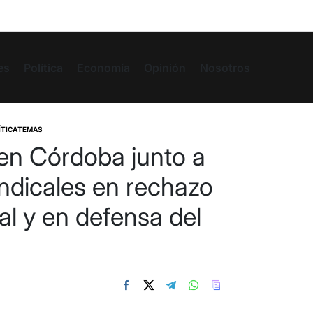
es
Política
Economía
Opinión
Nosotros
ÍTICA
TEMAS
n Córdoba junto a
ndicales en rechazo
al y en defensa del