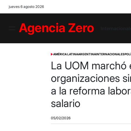
Skip
jueves 6 agosto 2026
to
content
Internacional
Menu
Agencia
Zero
AMÉRICA LATINA
ARGENTINA
INTERNACIONALES
POL
POSTED
IN
La UOM marchó e
organizaciones si
a la reforma labor
salario
05/02/2026