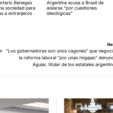
IN
bertario Benegas
Argentina acusa a Brasil de
na sociedad para
aislarse “por cuestiones
as a extranjeros
ideológicas”
Ne
en
“Los gobernadores son unos cagones” que negoci
la reforma laboral “por unas migajas” denun
Aguiar, titular de los estatales argenti