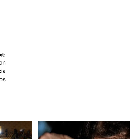
xt:
an
cia
nos