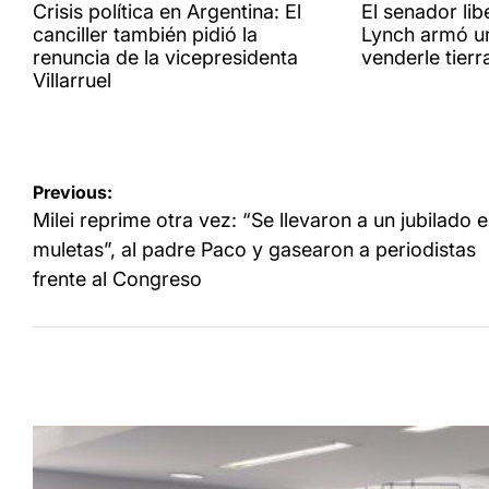
IN
IN
Crisis política en Argentina: El
El senador li
canciller también pidió la
Lynch armó u
renuncia de la vicepresidenta
venderle tierr
Villarruel
Navegación
Previous:
de
Milei reprime otra vez: “Se llevaron a un jubilado 
entradas
muletas”, al padre Paco y gasearon a periodistas
frente al Congreso