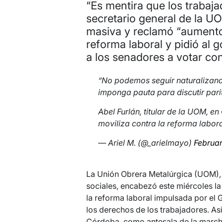
“Es mentira que los trabajad
secretario general de la U
masiva y reclamó “aumento 
reforma laboral y pidió al 
a los senadores a votar cont
“No podemos seguir naturalizand
imponga pauta para discutir parit
Abel Furlán, titular de la UOM, en
moviliza contra la reforma labora
— Ariel M. (@_arielmayo)
Februar
La Unión Obrera Metalúrgica (UOM), 
sociales, encabezó este miércoles la
la reforma laboral impulsada por el 
los derechos de los trabajadores. Así
Córdoba, como antesala de la marcha