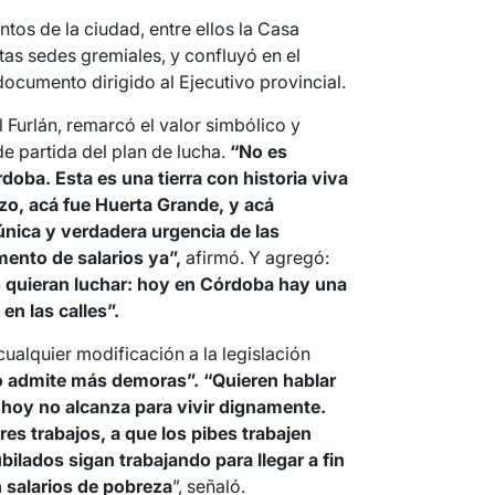
tos de la ciudad, entre ellos la Casa
tas sedes gremiales, y confluyó en el
ocumento dirigido al Ejecutivo provincial.
 Furlán, remarcó el valor simbólico y
e partida del plan de lucha.
“No es
oba. Esta es una tierra con historia viva
zo, acá fue Huerta Grande, y acá
única y verdadera urgencia de las
mento de salarios ya”,
afirmó. Y agregó:
o quieran luchar: hoy en Córdoba hay una
n las calles”.
cualquier modificación a la legislación
 admite más demoras”. “Quieren hablar
 hoy no alcanza para vivir dignamente.
res trabajos, a que los pibes trabajen
ilados sigan trabajando para llegar a fin
 salarios de pobreza
”, señaló.