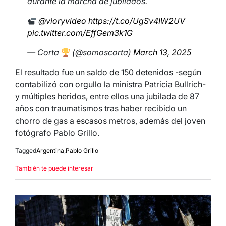
durante la marcha de jubilados.
@vioryvideo
https://t.co/UgSv4IW2UV
pic.twitter.com/EffGem3k1G
— Corta
(@somoscorta)
March 13, 2025
El resultado fue un saldo de 150 detenidos -según
contabilizó con orgullo la ministra Patricia Bullrich-
y múltiples heridos, entre ellos una jubilada de 87
años con traumatismos tras haber recibido un
chorro de gas a escasos metros, además del joven
fotógrafo Pablo Grillo.
Tagged
Argentina
,
Pablo Grillo
También te puede interesar