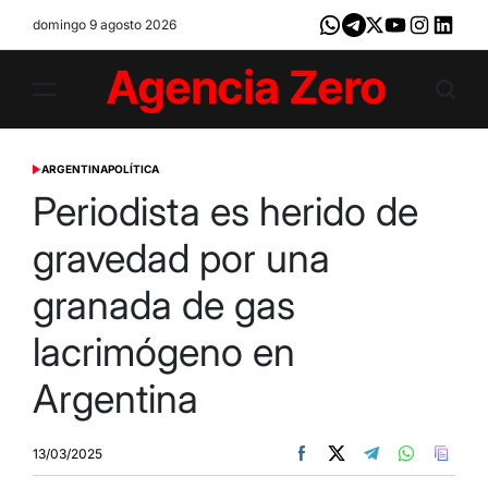
Skip
domingo 9 agosto 2026
Whatsapp
Telegram
X
Youtube
Instagram
LinkedI
to
content
Agencia
Zero
ARGENTINA
POLÍTICA
POSTED
IN
Periodista es herido de
gravedad por una
granada de gas
lacrimógeno en
Argentina
13/03/2025