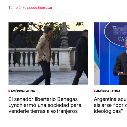
También te puede interesar
AMÉRICA LATINA
AMÉRICA LATINA
POSTED
POSTED
IN
IN
El senador libertario Benegas
Argentina acu
Lynch armó una sociedad para
aislarse “por 
venderle tierras a extranjeros
ideológicas”