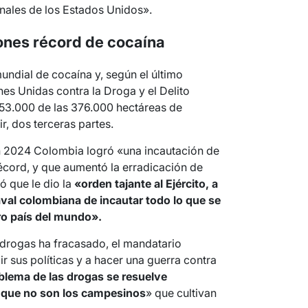
onales de los Estados Unidos».
iones récord de cocaína
undial de cocaína y, según el último
nes Unidas contra la Droga y el Delito
253.000 de las 376.000 hectáreas de
r, dos terceras partes.
en 2024 Colombia logró «una incautación de
écord, y que aumentó la erradicación de
ró que le dio la
«orden tajante al Ejército, a
 Naval colombiana de incautar todo lo que se
ro país del mundo».
s drogas ha fracasado, el mandatario
r sus políticas y a hacer una guerra contra
oblema de las drogas se resuelve
s que no son los campesinos
» que cultivan