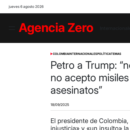
Skip
jueves 6 agosto 2026
to
content
Internacional
Menu
Agencia
Zero
COLOMBIA
INTERNACIONALES
POLÍTICA
TEMAS
POSTED
IN
Petro a Trump: “n
no acepto misiles
asesinatos”
18/09/2025
El presidente de Colombia,
injusticia» y «un insulto» l