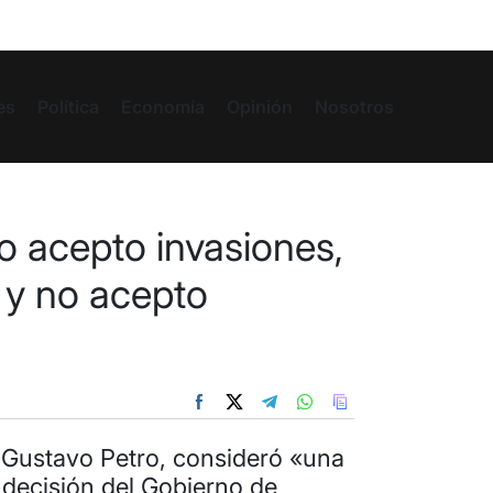
es
Política
Economía
Opinión
Nosotros
o acepto invasiones,
 y no acepto
 Gustavo Petro, consideró «una
a decisión del Gobierno de