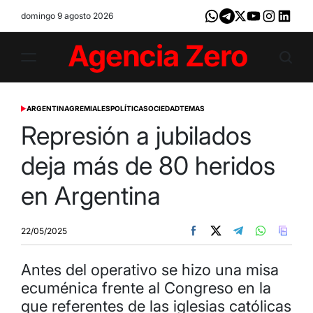
Skip
domingo 9 agosto 2026
Whatsapp
Telegram
X
Youtube
Instagram
LinkedI
to
content
Agencia
Zero
ARGENTINA
GREMIALES
POLÍTICA
SOCIEDAD
TEMAS
POSTED
IN
Represión a jubilados
deja más de 80 heridos
en Argentina
22/05/2025
Antes del operativo se hizo una misa
ecuménica frente al Congreso en la
que referentes de las iglesias católicas