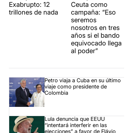
Exabrupto: 12
Ceuta como
trillones de nada
campaña: “Eso
seremos
nosotros en tres
años si el bando
equivocado llega
al poder”
Petro viaja a Cuba en su último
viaje como presidente de
Colombia
Lula denuncia que EEUU
“intentará interferir en las
elecciones” a favor de Flávio