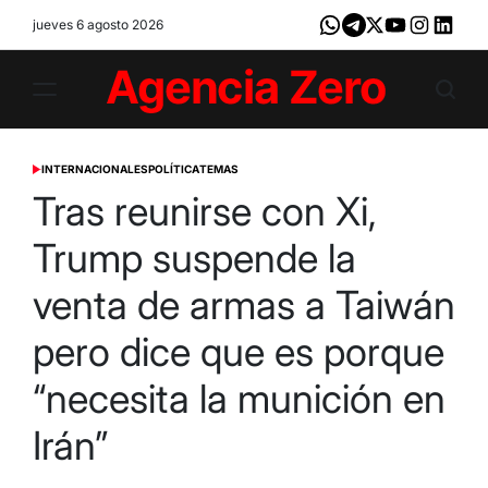
Skip
jueves 6 agosto 2026
Whatsapp
Telegram
X
Youtube
Instagram
LinkedI
to
content
Agencia
Zero
INTERNACIONALES
POLÍTICA
TEMAS
POSTED
IN
Tras reunirse con Xi,
Trump suspende la
venta de armas a Taiwán
pero dice que es porque
“necesita la munición en
Irán”