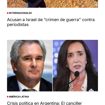
INTERNACIONALES
POSTED
IN
Acusan a Israel de “crimen de guerra” contra
periodistas
AMÉRICA LATINA
POSTED
IN
Crisis política en Argentina: El canciller